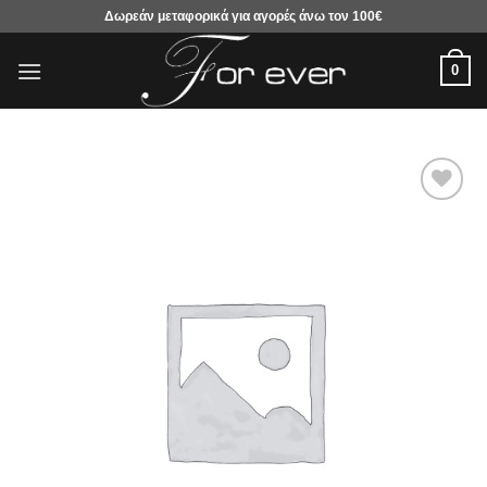
Μετάβαση
Δωρεάν μεταφορικά για αγορές άνω τον 100€
στο
περιεχόμενο
0
Προσθήκη
στα
αγαπημένα