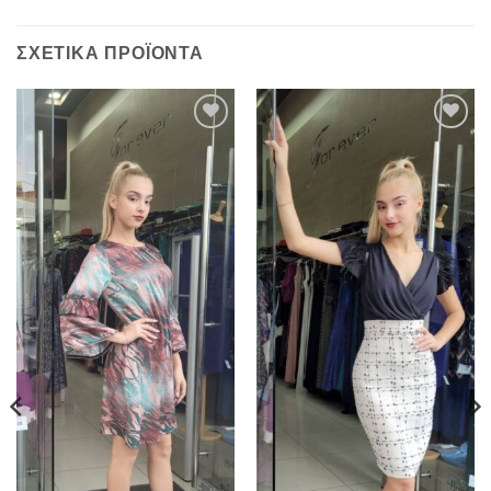
ΣΧΕΤΙΚΆ ΠΡΟΪΌΝΤΑ
Προσθήκη
Προσθήκη
στα
στα
αγαπημένα
αγαπημένα