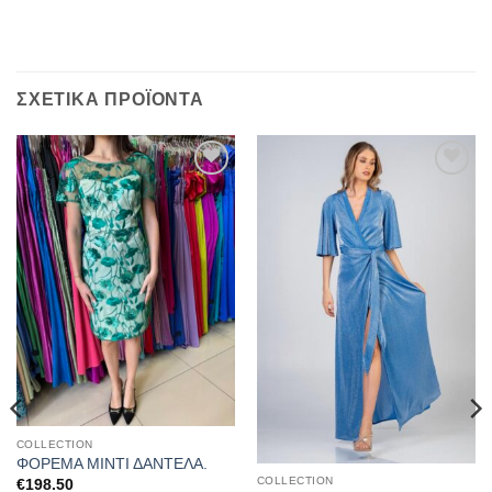
ΣΧΕΤΙΚΆ ΠΡΟΪΌΝΤΑ
Προσθήκη
Προσθήκη
στα
στα
αγαπημένα
αγαπημένα
COLLECTION
ΦΟΡΕΜΑ ΜΙΝΤΙ ΔΑΝΤΕΛΑ.
COLLECTION
€
198.50