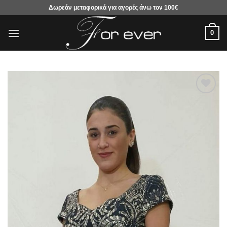
Μετάβαση
Δωρεάν μεταφορικά για αγορές άνω τον 100€
στο
περιεχόμενο
0
Προσθήκη
στα
αγαπημένα