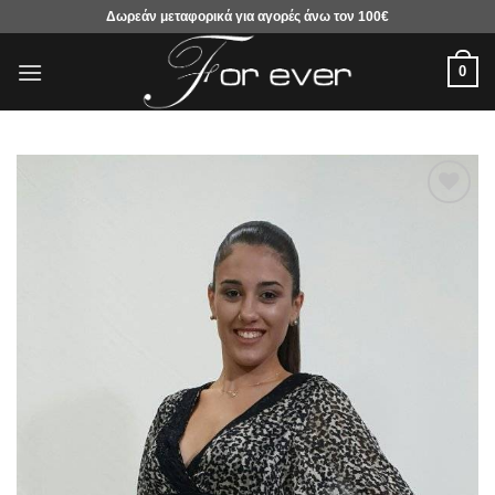
Μετάβαση
Δωρεάν μεταφορικά για αγορές άνω τον 100€
στο
περιεχόμενο
0
Προσθήκη
στα
αγαπημένα