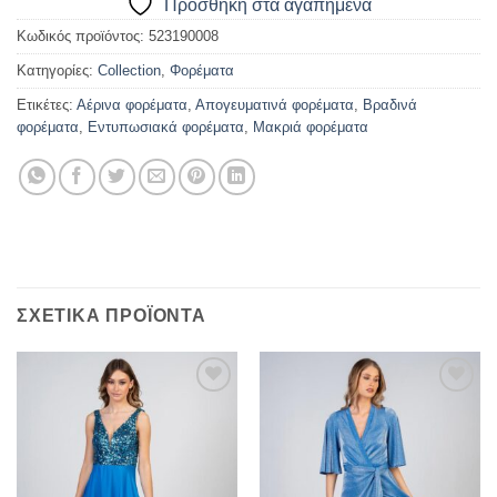
Προσθήκη στα αγαπημένα
Κωδικός προϊόντος:
523190008
Κατηγορίες:
Collection
,
Φορέματα
Ετικέτες:
Αέρινα φορέματα
,
Απογευματινά φορέματα
,
Βραδινά
φορέματα
,
Εντυπωσιακά φορέματα
,
Μακριά φορέματα
ΣΧΕΤΙΚΆ ΠΡΟΪΌΝΤΑ
Προσθήκη
Προσθήκη
στα
στα
αγαπημένα
αγαπημένα