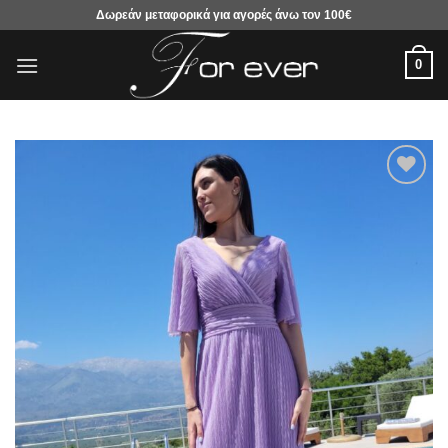
Μετάβαση
Δωρεάν μεταφορικά για αγορές άνω τον 100€
στο
περιεχόμενο
0
Προσθήκη
στα
αγαπημένα