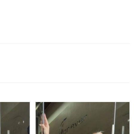
Προσθήκη
Προσθήκη
στα
στα
αγαπημένα
αγαπημένα