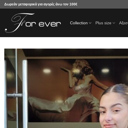
Μετάβαση
Δωρεάν μεταφορικά για αγορές άνω τον 100€
στο
περιεχόμενο
Collection
Plus size
Αξε