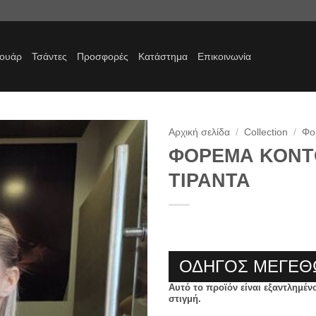
σουάρ
Τσάντες
Προσφορές
Κατάστημα
Επικοινωνία
Αρχική σελίδα
/
Collection
/
Φο
ΦΟΡΕΜΑ ΚΟΝΤ
Προσθήκη
ΤΙΡΑΝΤΑ
στα
αγαπημένα
ΟΔΗΓΟΣ ΜΕΓΕΘ
Αυτό το προϊόν είναι εξαντλημέν
στιγμή.