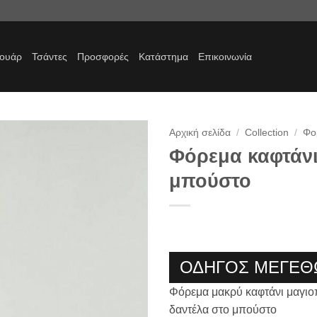
σουάρ
Τσάντες
Προσφορές
Κατάστημα
Επικοινωνία
Αρχική σελίδα
/
Collection
/
Φο
Φόρεμα καφτάνι
Προσθήκη
μπούστο
στα
αγαπημένα
ΟΔΗΓΟΣ ΜΕΓΕΘ
Φόρεμα μακρύ καφτάνι μαγιοπ
δαντέλα στο μπούστο