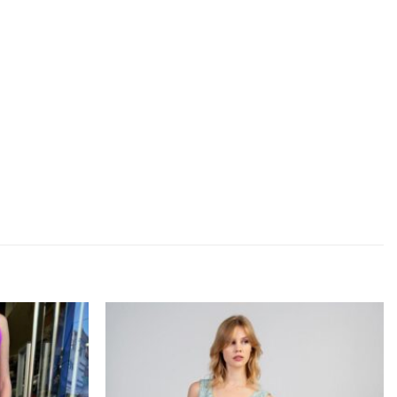
Προσθήκη
Προσθήκη
στα
στα
αγαπημένα
αγαπημένα