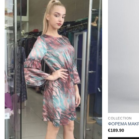
COLLECTION
ΦΟΡΕΜΑ ΜΑΚΡ
€
189.90