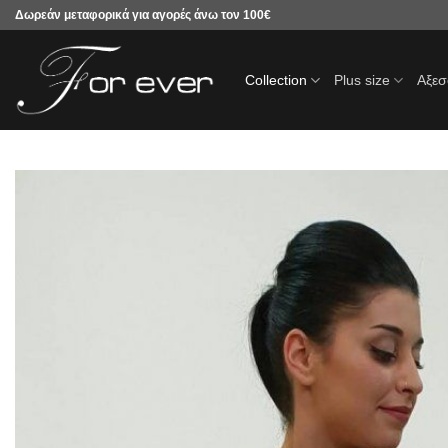
Μετάβαση
Δωρεάν μεταφορικά για αγορές άνω τον 100€
στο
περιεχόμενο
Collection
Plus size
Αξε