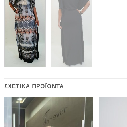
ΣΧΕΤΙΚΆ ΠΡΟΪΌΝΤΑ
Προσθήκη
στα
αγαπημένα