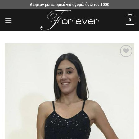
Μετάβαση
Δωρεάν μεταφορικά για αγορές άνω τον 100€
στο
περιεχόμενο
0
Προσθήκη
στα
αγαπημένα