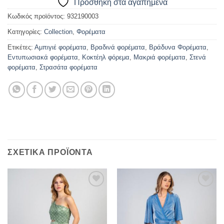
Προσθήκη στα αγαπημένα
Κωδικός προϊόντος:
932190003
Κατηγορίες:
Collection
,
Φορέματα
Ετικέτες:
Αμπιγιέ φορέματα
,
Βραδινά φορέματα
,
Βράδυνα Φορέματα
,
Εντυπωσιακά φορέματα
,
Κοκτέηλ φόρεμα
,
Μακριά φορέματα
,
Στενά
φορέματα
,
Στρασάτα φορέματα
ΣΧΕΤΙΚΆ ΠΡΟΪΌΝΤΑ
Προσθήκη
Προσθήκη
στα
στα
αγαπημένα
αγαπημένα