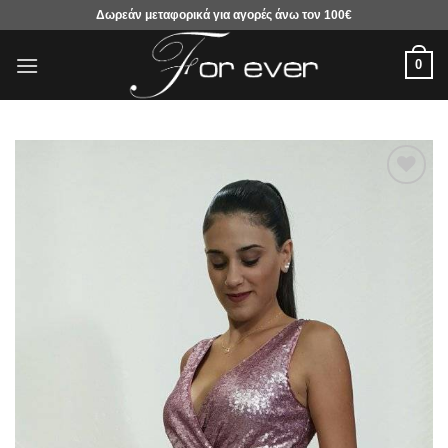
Μετάβαση
Δωρεάν μεταφορικά για αγορές άνω τον 100€
στο
περιεχόμενο
0
Προσθήκη
στα
αγαπημένα