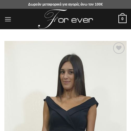
Μετάβαση
Δωρεάν μεταφορικά για αγορές άνω τον 100€
στο
περιεχόμενο
0
Προσθήκη
στα
αγαπημένα