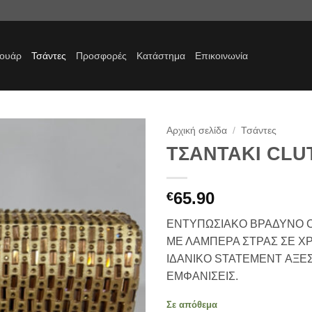
σουάρ
Τσάντες
Προσφορές
Κατάστημα
Επικοινωνία
Αρχική σελίδα
/
Τσάντες
ΤΣΑΝΤΑΚΙ CLU
Προσθήκη
στα
αγαπημένα
65.90
€
ΕΝΤΥΠΩΣΙΑΚΟ ΒΡΑΔΥΝΟ 
ΜΕ ΛΑΜΠΕΡΑ ΣΤΡΑΣ ΣΕ Χ
ΙΔΑΝΙΚΟ STATEMENT ΑΞΕ
ΕΜΦΑΝΙΣΕΙΣ.
Σε απόθεμα