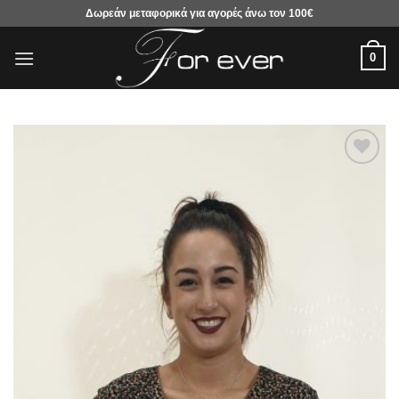
Μετάβαση
Δωρεάν μεταφορικά για αγορές άνω τον 100€
στο
περιεχόμενο
0
Προσθήκη
στα
αγαπημένα