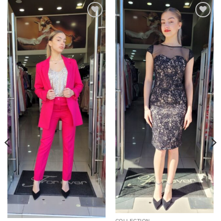
Προσθήκη
Προσθήκη
στα
στα
αγαπημένα
αγαπημένα
COLLECTION