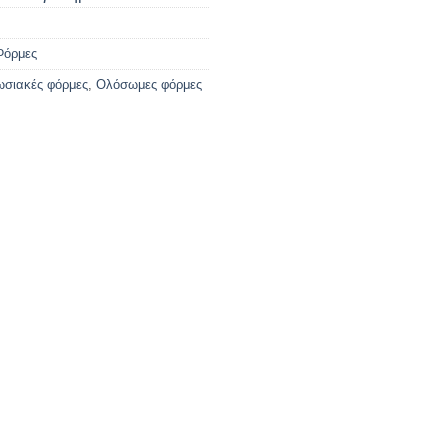
Φόρμες
σιακές φόρμες
,
Ολόσωμες φόρμες