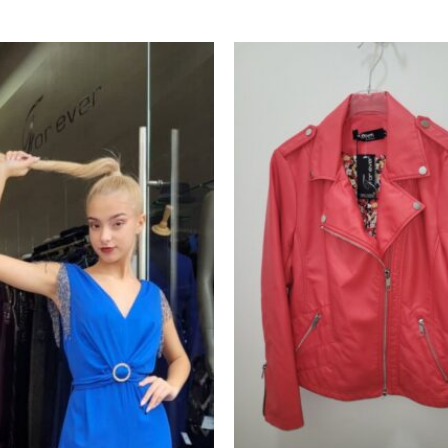
Προσθήκη
στα
αγαπημένα