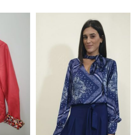
Προσθήκη
Προσθήκη
στα
στα
αγαπημένα
αγαπημένα