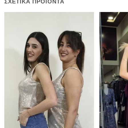
ΣΧΕΤΙΚΆ ΠΡΟΪΌΝΤΑ
Προσθήκη
στα
αγαπημένα