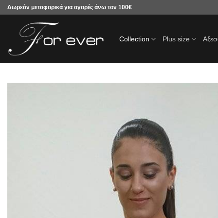
Μετάβαση
Δωρεάν μεταφορικά για αγορές άνω τον 100€
στο
περιεχόμενο
Collection
Plus size
Αξε