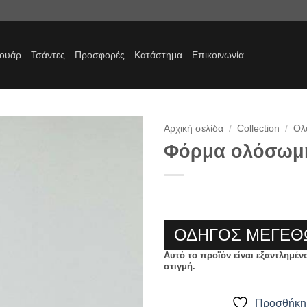
σουάρ
Τσάντες
Προσφορές
Κατάστημα
Επικοινωνία
Αρχική σελίδα
/
Collection
/
Ολ
Φόρμα ολόσωμ
Προσθήκη
στα
αγαπημένα
ΟΔΗΓΟΣ ΜΕΓΕΘ
Αυτό το προϊόν είναι εξαντλημέν
στιγμή.
Προσθήκη 