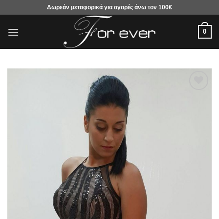
Μετάβαση
Δωρεάν μεταφορικά για αγορές άνω τον 100€
στο
περιεχόμενο
0
Προσθήκη
στα
αγαπημένα