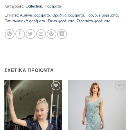
Κατηγορίες:
Collection
,
Φορέματα
Ετικέτες:
Αμπιγιέ φορέματα
,
Βραδινά φορέματα
,
Γοργονέ φορέματα
,
Εντυπωσιακά φορέματα
,
Στενά φορέματα
,
Στρασάτα φορέματα
ΣΧΕΤΙΚΆ ΠΡΟΪΌΝΤΑ
Προσθήκη
Προσθήκη
στα
στα
αγαπημένα
αγαπημένα