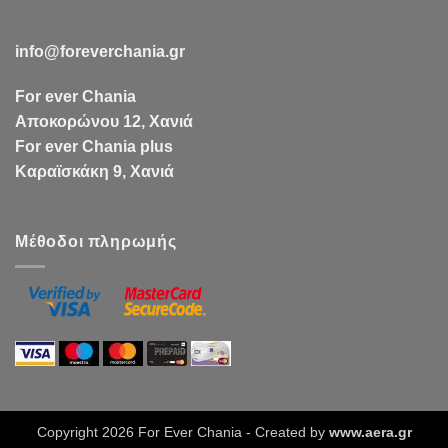
info@foreverchania.gr
For ever Chania
Αποκορώνου 12, Χανιά
For ever Chania plus
Καραϊσκάκη 9, Χανιά
Μέθοδοι πληρωμής
Copyright 2026 For Ever Chania - Created by
www.aera.gr