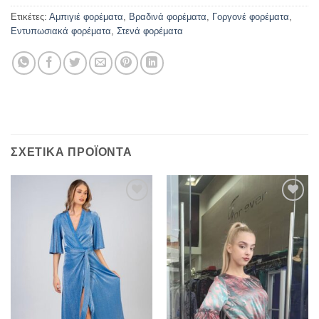
Ετικέτες:
Αμπιγιέ φορέματα
,
Βραδινά φορέματα
,
Γοργονέ φορέματα
,
Εντυπωσιακά φορέματα
,
Στενά φορέματα
ΣΧΕΤΙΚΆ ΠΡΟΪΌΝΤΑ
Προσθήκη
Προσθήκη
στα
στα
αγαπημένα
αγαπημένα