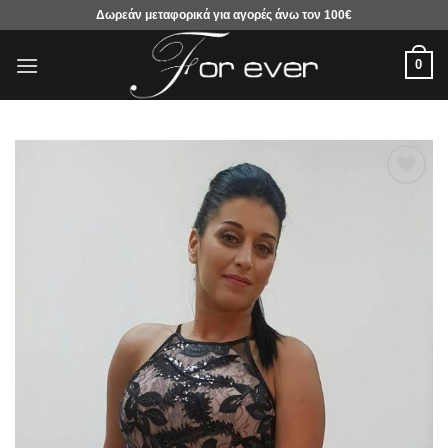
Μετάβαση
Δωρεάν μεταφορικά για αγορές άνω τον 100€
στο
περιεχόμενο
0
Προσθήκη
στα
αγαπημένα