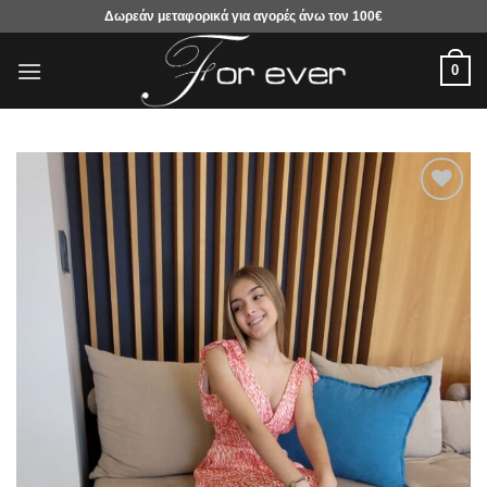
Μετάβαση
Δωρεάν μεταφορικά για αγορές άνω τον 100€
στο
περιεχόμενο
0
Προσθήκη
στα
αγαπημένα