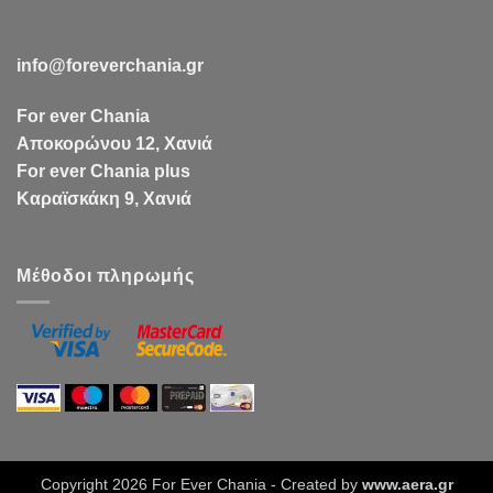
info@foreverchania.gr
For ever Chania
Αποκορώνου 12, Χανιά
For ever Chania plus
Καραϊσκάκη 9, Χανιά
Μέθοδοι πληρωμής
Copyright 2026 For Ever Chania - Created by
www.aera.gr