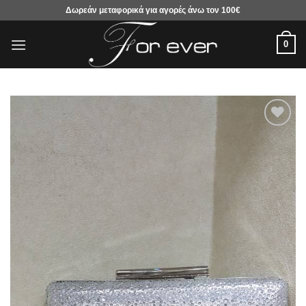
Μετάβαση
Δωρεάν μεταφορικά για αγορές άνω τον 100€
στο
περιεχόμενο
0
Προσθήκη
στα
αγαπημένα